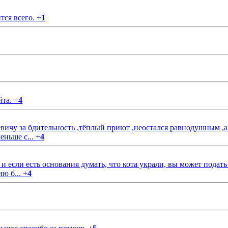
тся всего.
+
1
йта.
+
4
чу за бдительность ,тёплый приют ,неостался равнодушным ,а
еньше с...
+
4
если есть основания думать, что кота украли, вы может подать
ию б...
+
4