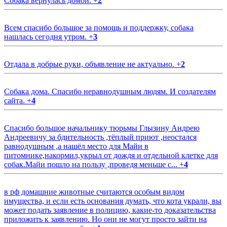
Собака вернулась домой.
+
2
Всем спасибо большое за помощь и поддержку, собака
нашлась сегодня утром.
+
3
Отдала в добрые руки, объявление не актуально.
+
2
Собака дома. Спасибо неравнодушным людям. И создателям
сайта.
+
4
Спасибо большое начальнику тюрьмы Глызину Андрею
Андреевичу за бдительность ,тёплый приют ,неостался
равнодушным ,а нашёл место для Майи в
питомнике,накормил,укрыл от дождя и отдельной клетке для
собак.Майи пошло на пользу ,проведя меньше с...
+
4
в рф домашние животные считаются особым видом
имущества, и если есть основания думать, что кота украли, вы
может подать заявление в полицию, какие-то доказательства
приложить к заявлению. Но они не могут просто зайти на