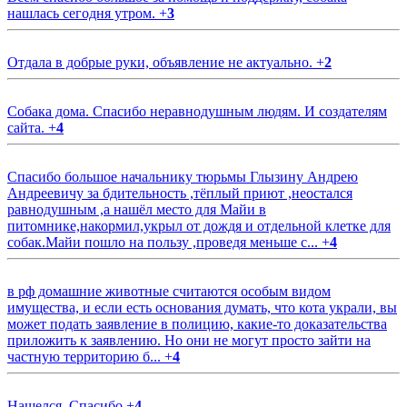
нашлась сегодня утром.
+
3
Отдала в добрые руки, объявление не актуально.
+
2
Собака дома. Спасибо неравнодушным людям. И создателям
сайта.
+
4
Спасибо большое начальнику тюрьмы Глызину Андрею
Андреевичу за бдительность ,тёплый приют ,неостался
равнодушным ,а нашёл место для Майи в
питомнике,накормил,укрыл от дождя и отдельной клетке для
собак.Майи пошло на пользу ,проведя меньше с...
+
4
в рф домашние животные считаются особым видом
имущества, и если есть основания думать, что кота украли, вы
может подать заявление в полицию, какие-то доказательства
приложить к заявлению. Но они не могут просто зайти на
частную территорию б...
+
4
Нашелся. Спасибо
+
4