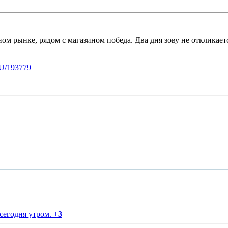
ом рынке, рядом с магазином победа. Два дня зову не откликае
U/193779
 сегодня утром.
+
3