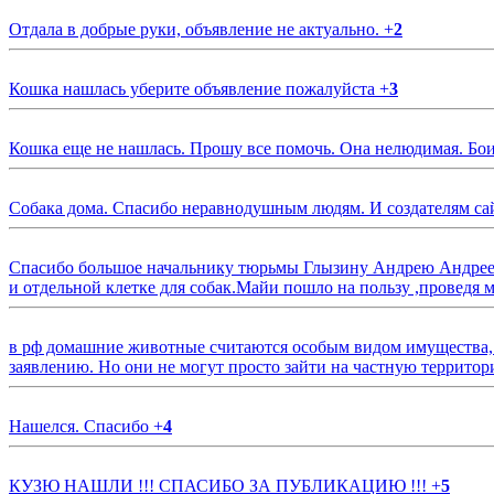
Отдала в добрые руки, объявление не актуально.
+
2
Кошка нашлась уберите объявление пожалуйста
+
3
Кошка еще не нашлась. Прошу все помочь. Она нелюдимая. Бои
Собака дома. Спасибо неравнодушным людям. И создателям са
Спасибо большое начальнику тюрьмы Глызину Андрею Андрееви
и отдельной клетке для собак.Майи пошло на пользу ,проведя м
в рф домашние животные считаются особым видом имущества, и 
заявлению. Но они не могут просто зайти на частную территор
Нашелся. Спасибо
+
4
КУЗЮ НАШЛИ !!! СПАСИБО ЗА ПУБЛИКАЦИЮ !!!
+
5