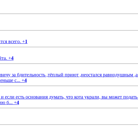
тся всего.
+
1
йта.
+
4
чу за бдительность ,тёплый приют ,неостался равнодушным ,а
еньше с...
+
4
если есть основания думать, что кота украли, вы может подать
ию б...
+
4