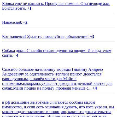
Кошка еще не нашлась. Прошу все помочь. Она нелюдимая.
Боится всего.
+
1
Нашелся🙏
+
2
Кот нашелся! Удалите, пожалуйста, объявление!
+
3
Собака дома. Спасибо неравнодушным людям. И создателям
сайта.
+
4
Спасибо большое начальнику тюрьмы Глызину Андрею
Андреевичу за бдительность ,тёплый приют ,неостался
равнодушным ,а нашёл место для Майи в
питомнике,накормил,укрыл от дождя и отдельной клетке для
собак.Майи пошло на пользу ,проведя меньше с...
+
4
в рф домашние животные считаются особым видом
имущества, и если есть основания думать, что кота украли, вы
может подать заявление в полицию, какие-то доказательства
приложить к заявлению. Но они не могут просто зайти на