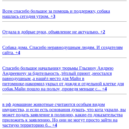
Всем спасибо большое за помощь и поддержку, собака
нашлась сегодня утром.
+
3
Отдала в добрые руки, объявление не актуально.
+
2
Собака дома. Спасибо неравнодушным людям. И создателям
сайта.
+
4
Спасибо большое начальнику тюрьмы Глызину Андрею
Андреевичу за бдительность ,тёплый приют ,неостался
равнодушным ,а нашёл место для Майи в
питомнике,накормил,укрыл от дождя и отдельной клетке для
собак.Майи пошло на пользу ,проведя меньше с...
+
4
в рф домашние животные считаются особым видом
имущества, и если есть основания думать, что кота украли, вы
может подать заявление в полицию, какие-то доказательства
приложить к заявлению. Но они не могут просто зайти на
частную территорию б...
+
4