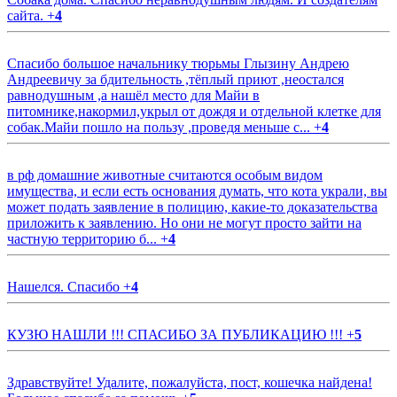
сайта.
+
4
Спасибо большое начальнику тюрьмы Глызину Андрею
Андреевичу за бдительность ,тёплый приют ,неостался
равнодушным ,а нашёл место для Майи в
питомнике,накормил,укрыл от дождя и отдельной клетке для
собак.Майи пошло на пользу ,проведя меньше с...
+
4
в рф домашние животные считаются особым видом
имущества, и если есть основания думать, что кота украли, вы
может подать заявление в полицию, какие-то доказательства
приложить к заявлению. Но они не могут просто зайти на
частную территорию б...
+
4
Нашелся. Спасибо
+
4
КУЗЮ НАШЛИ !!! СПАСИБО ЗА ПУБЛИКАЦИЮ !!!
+
5
Здравствуйте! Удалите, пожалуйста, пост, кошечка найдена!