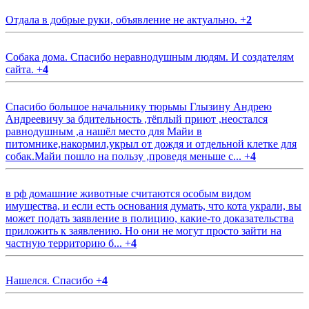
Отдала в добрые руки, объявление не актуально.
+
2
Собака дома. Спасибо неравнодушным людям. И создателям
сайта.
+
4
Спасибо большое начальнику тюрьмы Глызину Андрею
Андреевичу за бдительность ,тёплый приют ,неостался
равнодушным ,а нашёл место для Майи в
питомнике,накормил,укрыл от дождя и отдельной клетке для
собак.Майи пошло на пользу ,проведя меньше с...
+
4
в рф домашние животные считаются особым видом
имущества, и если есть основания думать, что кота украли, вы
может подать заявление в полицию, какие-то доказательства
приложить к заявлению. Но они не могут просто зайти на
частную территорию б...
+
4
Нашелся. Спасибо
+
4