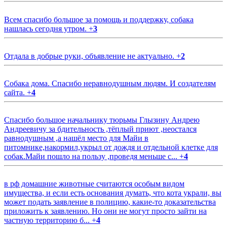
Всем спасибо большое за помощь и поддержку, собака
нашлась сегодня утром.
+
3
Отдала в добрые руки, объявление не актуально.
+
2
Собака дома. Спасибо неравнодушным людям. И создателям
сайта.
+
4
Спасибо большое начальнику тюрьмы Глызину Андрею
Андреевичу за бдительность ,тёплый приют ,неостался
равнодушным ,а нашёл место для Майи в
питомнике,накормил,укрыл от дождя и отдельной клетке для
собак.Майи пошло на пользу ,проведя меньше с...
+
4
в рф домашние животные считаются особым видом
имущества, и если есть основания думать, что кота украли, вы
может подать заявление в полицию, какие-то доказательства
приложить к заявлению. Но они не могут просто зайти на
частную территорию б...
+
4