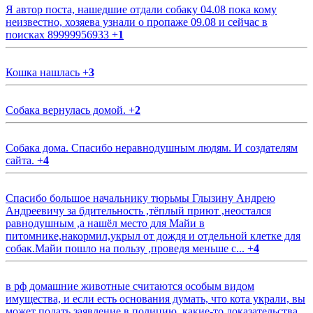
Я автор поста, нашедшие отдали собаку 04.08 пока кому
неизвестно, хозяева узнали о пропаже 09.08 и сейчас в
поисках 89999956933
+
1
Кошка нашлась
+
3
Собака вернулась домой.
+
2
Собака дома. Спасибо неравнодушным людям. И создателям
сайта.
+
4
Спасибо большое начальнику тюрьмы Глызину Андрею
Андреевичу за бдительность ,тёплый приют ,неостался
равнодушным ,а нашёл место для Майи в
питомнике,накормил,укрыл от дождя и отдельной клетке для
собак.Майи пошло на пользу ,проведя меньше с...
+
4
в рф домашние животные считаются особым видом
имущества, и если есть основания думать, что кота украли, вы
может подать заявление в полицию, какие-то доказательства