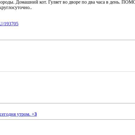
а без породы. Домашний кот. Гуляет во дворе по два часа 
глосуточно..
U/193705
 сегодня утром.
+
3