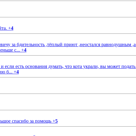
йта.
+
4
чу за бдительность ,тёплый приют ,неостался равнодушным ,а
еньше с...
+
4
если есть основания думать, что кота украли, вы может подать
ию б...
+
4
ольшое спасибо за помощь
+
5