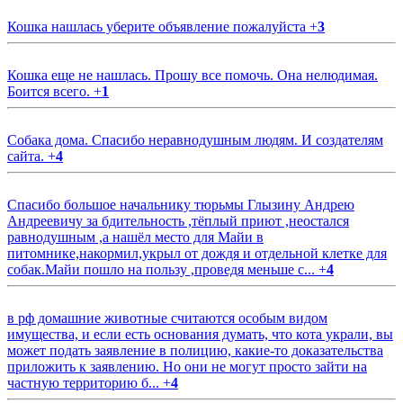
Кошка нашлась уберите объявление пожалуйста
+
3
Кошка еще не нашлась. Прошу все помочь. Она нелюдимая.
Боится всего.
+
1
Собака дома. Спасибо неравнодушным людям. И создателям
сайта.
+
4
Спасибо большое начальнику тюрьмы Глызину Андрею
Андреевичу за бдительность ,тёплый приют ,неостался
равнодушным ,а нашёл место для Майи в
питомнике,накормил,укрыл от дождя и отдельной клетке для
собак.Майи пошло на пользу ,проведя меньше с...
+
4
в рф домашние животные считаются особым видом
имущества, и если есть основания думать, что кота украли, вы
может подать заявление в полицию, какие-то доказательства
приложить к заявлению. Но они не могут просто зайти на
частную территорию б...
+
4