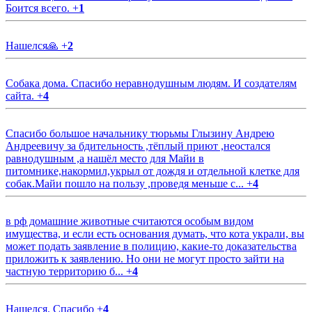
Боится всего.
+
1
Нашелся🙏
+
2
Собака дома. Спасибо неравнодушным людям. И создателям
сайта.
+
4
Спасибо большое начальнику тюрьмы Глызину Андрею
Андреевичу за бдительность ,тёплый приют ,неостался
равнодушным ,а нашёл место для Майи в
питомнике,накормил,укрыл от дождя и отдельной клетке для
собак.Майи пошло на пользу ,проведя меньше с...
+
4
в рф домашние животные считаются особым видом
имущества, и если есть основания думать, что кота украли, вы
может подать заявление в полицию, какие-то доказательства
приложить к заявлению. Но они не могут просто зайти на
частную территорию б...
+
4
Нашелся. Спасибо
+
4