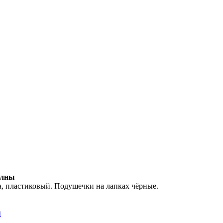
елны
а, пластиковый. Подушечки на лапках чёрные.
ы