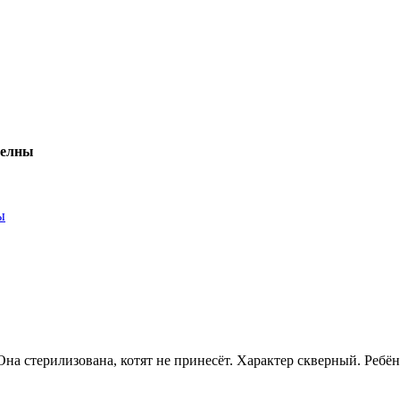
Челны
ы
на стерилизована, котят не принесёт. Характер скверный. Ребёно