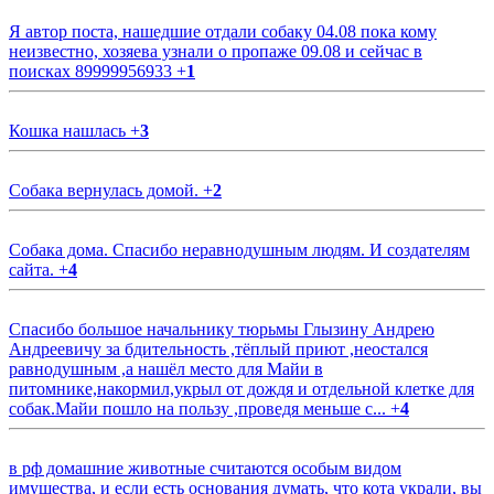
Я автор поста, нашедшие отдали собаку 04.08 пока кому
неизвестно, хозяева узнали о пропаже 09.08 и сейчас в
поисках 89999956933
+
1
Кошка нашлась
+
3
Собака вернулась домой.
+
2
Собака дома. Спасибо неравнодушным людям. И создателям
сайта.
+
4
Спасибо большое начальнику тюрьмы Глызину Андрею
Андреевичу за бдительность ,тёплый приют ,неостался
равнодушным ,а нашёл место для Майи в
питомнике,накормил,укрыл от дождя и отдельной клетке для
собак.Майи пошло на пользу ,проведя меньше с...
+
4
в рф домашние животные считаются особым видом
имущества, и если есть основания думать, что кота украли, вы